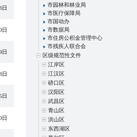
市园林和林业局
03日
市医疗保障局
市国动办
市数据局
30日
市住房公积金管理中心
市残疾人联合会
29日
区级规范性文件
江岸区
江汉区
08日
硚口区
汉阳区
25日
武昌区
青山区
30日
洪山区
东西湖区