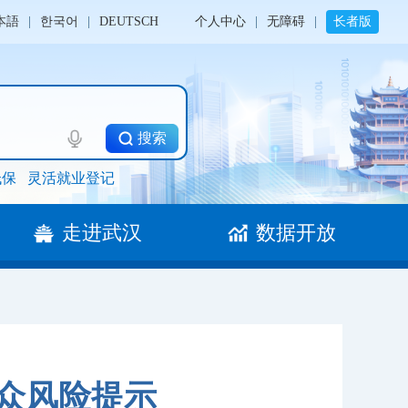
本語
|
한국어
|
DEUTSCH
个人中心
|
无障碍
|
长者版
搜索
低保
灵活就业登记
走进武汉
数据开放
众风险提示