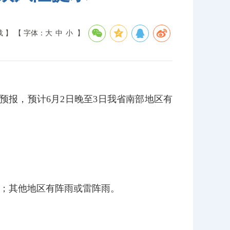
载 】
【 字体：
大
中
小
】
预报，预计6月2日晚至3日我省南部地区有
雨；其他地区有阵雨或雷阵雨。