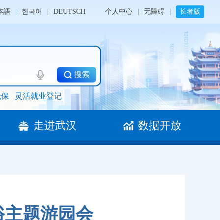
本語
|
한국어
|
DEUTSCH
个人中心
|
无障碍
|
长者版
搜索
低保
灵活就业登记
走进武汉
数据开放
俗主题游园会