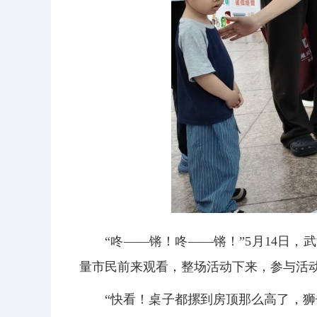
“咚——锵！咚——锵！”5月14日
量市民前来观看，整场活动下来，参与活
“快看！桌子都摞到房顶那么高了，