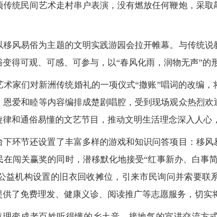
项传统民间艺术走村串户表演，没有燃放任何鞭炮，采取
以移风易俗为主题的文明实践游园会拉开帷幕。与传统说
变得可观、可感、可参与，以“春风化雨，润物无声”的
艺术家们对新洲传统婚礼的一项仪式“撒账”唱词的改编，
、恩爱和睦等内容编排成楚剧唱腔，受到现场观众热烈欢迎
旋律和通俗易懂的文艺节目，推动文明生活理念深入人心
台下环节还设置了丰富多样的游戏和知识问答项目：移风
民在闯关赢奖的同时，潜移默化地接受“红事新办、白事简
公益机构设置的旧衣回收摊位，引来市民询问并索要联
提供了免费理发、健康义诊、阅读推广等志愿服务，切实
道理变成老百姓听得懂的乡土音，接地气的宣讲交流方式