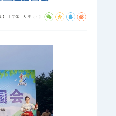
载 】
【 字体：
大
中
小
】