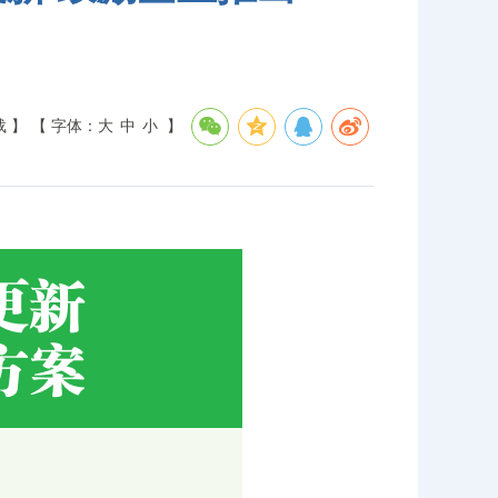
载 】
【 字体：
大
中
小
】