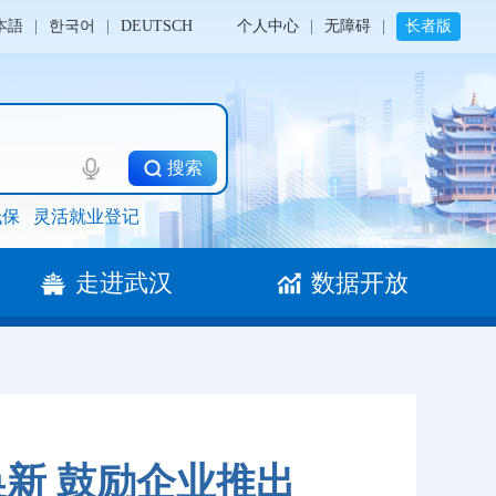
本語
|
한국어
|
DEUTSCH
个人中心
|
无障碍
|
长者版
搜索
低保
灵活就业登记
走进武汉
数据开放
新 鼓励企业推出