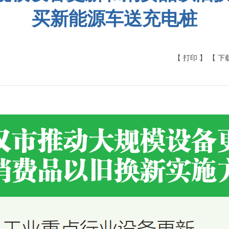
买新能源车送充电桩
【 打印 】
【 下