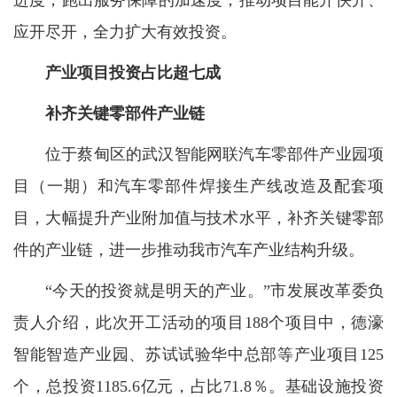
应开尽开，全力扩大有效投资。
产业项目投资占比超七成
补齐关键零部件产业链
位于蔡甸区的武汉智能网联汽车零部件产业园项
目（一期）和汽车零部件焊接生产线改造及配套项
目，大幅提升产业附加值与技术水平，补齐关键零部
件的产业链，进一步推动我市汽车产业结构升级。
“今天的投资就是明天的产业。”市发展改革委负
责人介绍，此次开工活动的项目188个项目中，德濠
智能智造产业园、苏试试验华中总部等产业项目125
个，总投资1185.6亿元，占比71.8％。基础设施投资