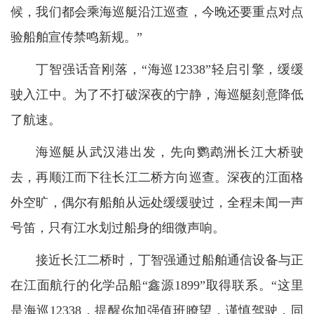
候，我们都会乘海巡艇沿江巡查，今晚还要重点对点
验船舶宣传禁鸣新规。”
丁智强话音刚落，“海巡12338”轻启引擎，缓缓
驶入江中。为了不打破深夜的宁静，海巡艇刻意降低
了航速。
海巡艇从武汉港出发，先向鹦鹉洲长江大桥驶
去，再顺江而下往长江二桥方向巡查。深夜的江面格
外空旷，偶尔有船舶从远处缓缓驶过，全程未闻一声
号笛，只有江水划过船身的细微声响。
接近长江二桥时，丁智强通过船舶通信设备与正
在江面航行的化学品船“鑫源1899”取得联系。“这里
是海巡12338，提醒你加强值班瞭望，谨慎驾驶，同