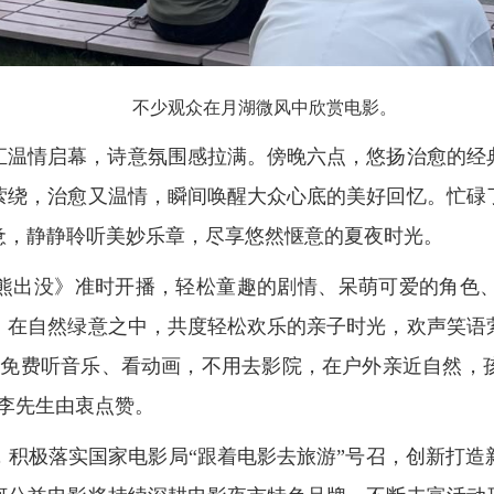
不少观众在月湖微风中欣赏电影。
汇温情启幕，诗意氛围感拉满。傍晚六点，悠扬治愈的经
萦绕，治愈又温情，瞬间唤醒大众心底的美好回忆。忙碌
惫，静静聆听美妙乐章，尽享悠然惬意的夏夜时光。
熊出没》准时开播，轻松童趣的剧情、呆萌可爱的角色
，在自然绿意之中，共度轻松欢乐的亲子时光，欢声笑语
能免费听音乐、看动画，不用去影院，在户外亲近自然，
李先生由衷点赞。
，积极落实国家电影局“跟着电影去旅游”号召，创新打造