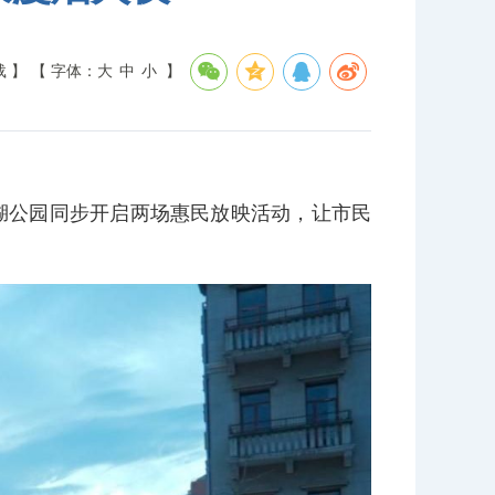
载 】
【 字体：
大
中
小
】
湖公园同步开启两场惠民放映活动，让市民