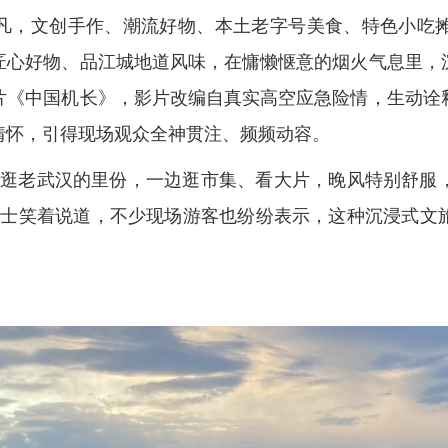
凡，文创手作、潮流好物、本土老字号美食、特色小吃
匠心好物、品江城地道风味，在慵懒惬意的烟火气息里，
片《中国机长》，影片改编自真实高空应急险情，生动诠
情怀，引得现场观众全神贯注、频频动容。
边逛老武汉的里份，一边逛市集、看大片，晚风特别舒服
女士笑着说道，不少现场游客也纷纷表示，这种沉浸式文