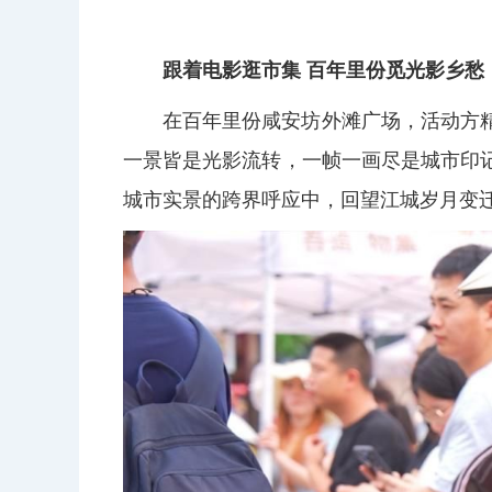
跟着电影逛市集 百年里份觅光影乡愁
在百年里份咸安坊外滩广场，活动方
一景皆是光影流转，一帧一画尽是城市印
城市实景的跨界呼应中，回望江城岁月变