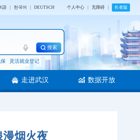
本語
|
한국어
|
DEUTSCH
个人中心
|
无障碍
|
长者版
搜索
低保
灵活就业登记
走进武汉
数据开放
浪漫烟火夜