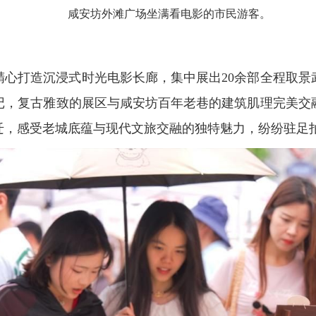
咸安坊外滩广场坐满看电影的市民游客。
精心打造沉浸式时光电影长廊，集中展出20余部全程取景
记，复古雅致的展区与咸安坊百年老巷的建筑肌理完美交
迁，感受老城底蕴与现代文旅交融的独特魅力，纷纷驻足