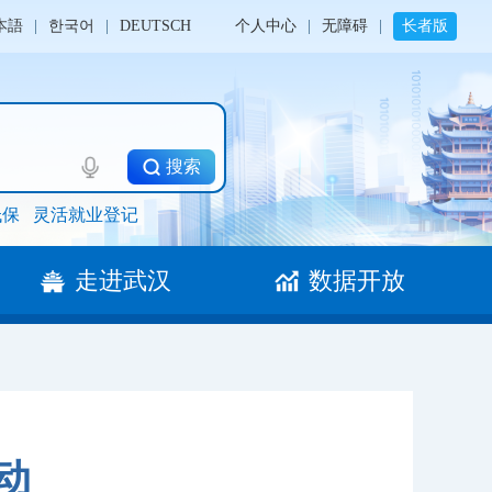
本語
|
한국어
|
DEUTSCH
个人中心
|
无障碍
|
长者版
搜索
低保
灵活就业登记
走进武汉
数据开放
动