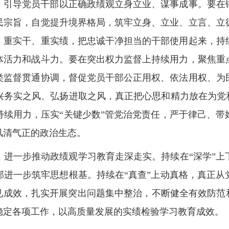
，引导党员干部以正确政绩观立身立业、谋事成事。要在
民宗旨，自觉提升境界格局，筑牢立身、立业、立言、立
、重实干、重实绩，把忠诚干净担当的干部使用起来，持
体活力和战斗力。要在突出权力监督上持续用力，聚焦重
类监督贯通协调，督促党员干部公正用权、依法用权、为
兴务实之风、弘扬进取之风，真正把心思和精力放在为党和
持续用力，压实“关键少数”管党治党责任，严于律己、带
风清气正的政治生态。
，进一步推动政绩观学习教育走深走实。持续在“深学”上
部进一步筑牢思想根基。持续在“真查”上动真格，真正从
见成效，扎实开展突出问题集中整治，不断健全有效防范
稳定各项工作，以高质量发展的实绩检验学习教育成效。