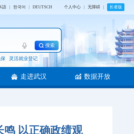
本語
|
한국어
|
DEUTSCH
个人中心
|
无障碍
|
长者版
搜索
低保
灵活就业登记
走进武汉
数据开放
长鸣 以正确政绩观