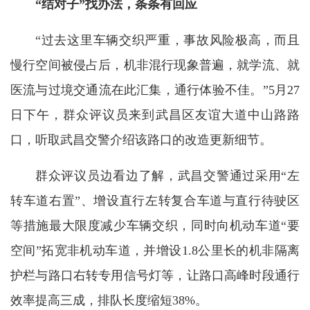
“结对子”找办法，条条有回应
“过去这里车辆交织严重，事故风险极高，而且
慢行空间被侵占后，机非混行现象普遍，就学流、就
医流与过境交通流在此汇集，通行体验不佳。”5月27
日下午，群众评议员来到武昌区友谊大道中山路路
口，听取武昌交警介绍该路口的改造更新细节。
群众评议员边看边了解，武昌交警通过采用“左
转车道右置”、增设直行左转复合车道与直行待驶区
等措施最大限度减少车辆交织，同时向机动车道“要
空间”拓宽非机动车道，并增设1.8公里长的机非隔离
护栏与路口右转专用信号灯等，让路口高峰时段通行
效率提高三成，排队长度缩短38%。