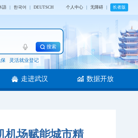
本語
|
한국어
|
DEUTSCH
个人中心
|
无障碍
|
长者版
搜索
低保
灵活就业登记
走进武汉
数据开放
人机机场赋能城市精