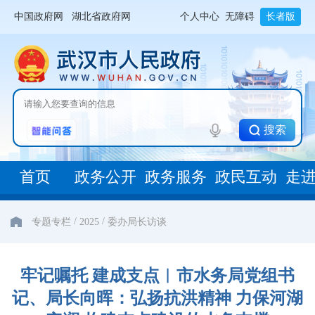
中国政府网
湖北省政府网
个人中心
无障碍
长者版
搜索
首页
政务公开
政务服务
政民互动
走
/
/
专题专栏
2025
委办局长访谈
牢记嘱托 建成支点︱市水务局党组书
记、局长向晖：弘扬抗洪精神 力保河湖