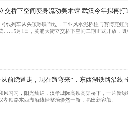
立交桥下空间变身流动美术馆 武汉今年拟再打
1号线列车从头顶呼啸而过，工业风水泥桥柱与赛博霓虹
腾……5月1日，黄浦大街立交桥下空间二期正式开放，吸引众
“从前绕道走，现在遛弯来”，东西湖铁路沿线“
和风习习，阳光灿烂，汉孝城际高铁高架桥下，一片新绿
汉孝铁路东西湖沿线经整治焕然一新，亮出新容颜。 ..