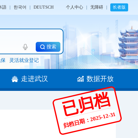
本語
|
한국어
|
DEUTSCH
个人中心
|
无障碍
|
长者版
搜索
低保
灵活就业登记
走进武汉
数据开放
已归档
归档日期：2025-12-31