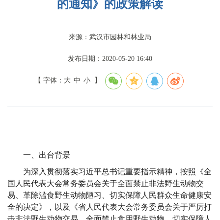
的通知》的政策解读
来源：武汉市园林和林业局
发布日期：2020-05-20 16:40
【 字体：
大
中
小
】
一、出台背景
为深入贯彻
落实
习近平总书记重要指示精神，按照
《
全
国
人民代表大会常务委员会
关于
全面
禁止非法野生动物交
易、革除滥食野生动物陋习、切实保障人民群众生命健康安
全的决定》，以及
《
省
人民代表大会常务委员会
关于严厉打
击非法野生动物交易、全面禁止食用野生动物、切实保障人