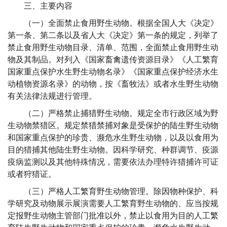
三、主要内容
（一）全面禁止食用野生动物。
根据全国人大《决定》
第一条、第二条以及省人大《决定》第一条的规定，列举了
禁止食用野生动物目录、清单、范围，全面禁止食用野生动
物及其制品。
对
列入《
国家
畜禽遗传资源目录》《人工繁育
国家重点保护水生野生动物名录》《国家重点保护经济水生
动植物资源名录》的动物，按《畜牧法》或
者
水生野生动物
有关法律法规
进行管理
。
（二）严格禁止捕猎野生动物。
规定全市行政区域
为野
生动物禁猎区
。规定禁猎禁捕对象是受保护的
陆生
野生动物
和国家重点保护的珍贵、濒危水生野生动物
，以及以食用为
目的猎捕其他陆生野生动物
。因科学研究、种群调节、疫源
疫病监测
以及
其他特殊情况，需要依法办理特许猎捕许可证
或者狩猎证。
（三）
严格人工繁育
野生动物
管理
。
除因物种保护、科
学研究及动物展示展演需要人工繁育野生动物的
、应当
按规
定报野生动物主管部门批准以外，禁止以食用为目的
人工繁