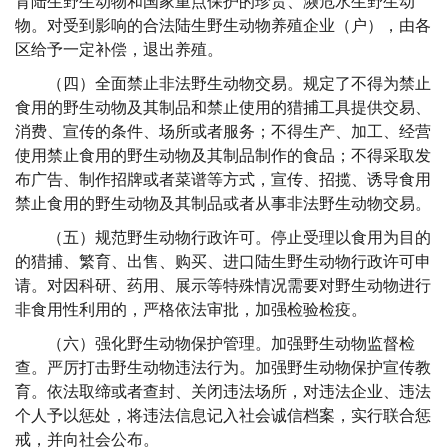
育
陆生野生动物和国家重点保护的珍贵、濒危水生野生动
物。
对受到影响的合法陆生野生动物养殖企业（户），由各
区给予一定补偿，退出养殖。
（四）全面禁止非法野生动物交易。
规定了不得为禁止
食用的野生动物
及其制品
和禁止使用的猎捕工具提供交易、
消费、宣传的条件、场所或者服务；不得生产、加工、经营
使用禁止食用的野生动物及其制品制作的食品；不得采取发
布广告、制作招牌或者菜谱等方式
，
宣传、招揽、诱导
食用
禁止食用的野生动物及其制品或者从事
非法野生动物交易。
（五）规范野生动物行政许可。
停止受理以食用为目的
的猎捕、繁育、出售、购买、进口陆生野生动物行政许可申
请。对因科研、药用、展示等特殊情况需要对野生动物进行
非食用性利用的，严格依法审批，加强检验检疫。
（六）强化野生动物保护管理
。加强野生动物
监督
检
查
。
严厉打击野生动物违法行为
。
加强野生动物
保护
宣传教
育。
依法取缔或者查封、关闭违法场所，对违法企业、违法
个人予以惩处，将违法信息记入社会诚信档案，实行联合惩
戒，并向社会公布。