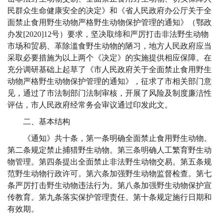
民群众生命健康安全的决定》
和
《省人民政府办公厅关于全
面禁止食用野生动物严格野生动物保护管理的通知》（鄂政
办发
[2020]12号）要求，坚决取缔和严厉打击非法野生动物
市场和贸易、革除滥食野生动物的陋习，地方人民政府应当
采取必要措施为以上两个《决定》的实施提供相应保障。在
充分调研
基础上起草了《市人民政府关于全面禁止食用野生
动物严格野生动物保护管理的通知》，
征求
了市
相关部门意
见，
通过了市法制部门法制审核，开展了风险及制度廉洁性
评估，
市
人民
政府
经
常务会审议通过印发
此文
。
二、基本结构
《通知》共十条，第一条明确全面禁止食用野生动物。
第二条规定禁止捕猎野生动物。第三条明确人工繁育野生动
物管理。第四条提出
全面
禁止非法野生动物交易。第五条规
范野生动物行政许可。第
六
条加强野生动物
监督
检查。第
七
条严厉打击野生动物违法行为。第
八
条加强野生动物
保护
宣
传教育。第
九
条落实保护管理责任。第十条规定施行日期和
有效期。