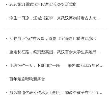
2026第51届武汉7·16渡江活动今日试渡
浮生一日凉，江城消夏季，来武汉博物馆看古人怎么过夏天
活在当下“火”在云端，汉剧《宇宙锋》将进京演出
重走长征路，祭荆楚英烈，武汉百余大学生实地寻访祭扫湖北籍长征英烈挖掘革命故事
上班“坐”一天，下班“爬”一晚——攀岩成为武汉年轻人新宠
百年楚剧唱响新舞台
剪纸非遗代表性传承人毛明月：50多个孩子在“四点半学校”跟我学剪纸