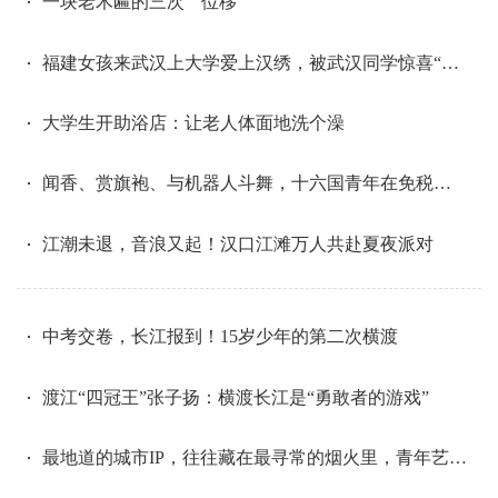
一块老木匾的三次 “ 位移 ”
福建女孩来武汉上大学爱上汉绣，被武汉同学惊喜“投喂”
大学生开助浴店：让老人体面地洗个澡
闻香、赏旗袍、与机器人斗舞，十六国青年在免税店里玩嗨了
江潮未退，音浪又起！汉口江滩万人共赴夏夜派对
中考交卷，长江报到！15岁少年的第二次横渡
渡江“四冠王”张子扬：横渡长江是“勇敢者的游戏”
最地道的城市IP，往往藏在最寻常的烟火里，青年艺术家郑国庆：设计“汉味IP”全国出圈