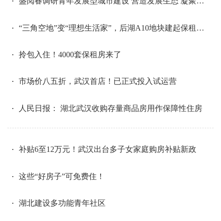
盛阅春调研青年发展型城市建设 营造发展生态 凝聚青春力量 推动青年成长与城市发展相互促进
“三角空地”变“理想生活家”，后湖A10地块建起保租房公寓楼
拎包入住！4000套保租房来了
市场价八五折，武汉首店！已正式投入试运营
人民日报： 湖北武汉收购存量商品房用作保障性住房
补贴6至12万元！武汉出台多子女家庭购房补贴新政
这些“好房子”可免费住！
湖北建设多功能青年社区