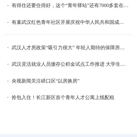
有得住还要住得好，这个“青年驿站”还有7000多套在建，配套运动公园
有巢武汉红色青年社区开展庆祝中华人民共和国成立75周年主题活动
武汉人才房政策“吸引力很大” 年轻人期待的保障房来了
武汉灵活就业人员缴存公积金试点工作推进 大学生也可参缴！
央视新闻关注硚口区“以房换房”
拎包入住！长江新区首个青年人才公寓上线配租