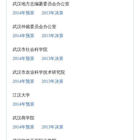
武汉地方志编纂委员会办公室
2014年预算
2013年决算
武汉仲裁委员会办公室
2014年预算
2013年决算
武汉市社会科学院
2014年预算
2013年决算
武汉市农业科学技术研究院
2014年预算
2013年决算
江汉大学
2014年预算
武汉商学院
2014年预算
2013年决算