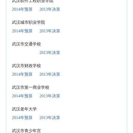
武汉软件工程职业学院
2014年预算
2013年决算
武汉城市职业学院
2014年预算
2013年决算
武汉市交通学校
2013年决算
武汉市财政学校
2014年预算
2013年决算
武汉市第一商业学校
2014年预算
2013年决算
武汉老年大学
2014年预算
2013年决算
武汉市青少年宫