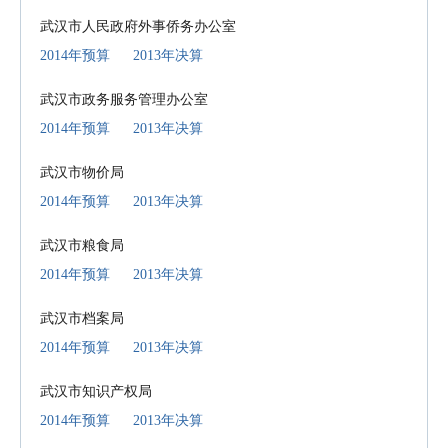
武汉市人民政府外事侨务办公室
2014年预算
2013年决算
武汉市政务服务管理办公室
2014年预算
2013年决算
武汉市物价局
2014年预算
2013年决算
武汉市粮食局
2014年预算
2013年决算
武汉市档案局
2014年预算
2013年决算
武汉市知识产权局
2014年预算
2013年决算