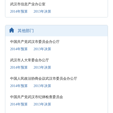
武汉市信息产业办公室
2014年预算
2013年决算
其他部门
中国共产党武汉市委员会办公厅
2014年预算
2013年决算
武汉市人大常委会办公厅
2014年预算
2013年决算
中国人民政治协商会议武汉市委员会办公厅
2014年预算
2013年决算
中国共产党武汉市纪律检查委员会
2014年预算
2013年决算