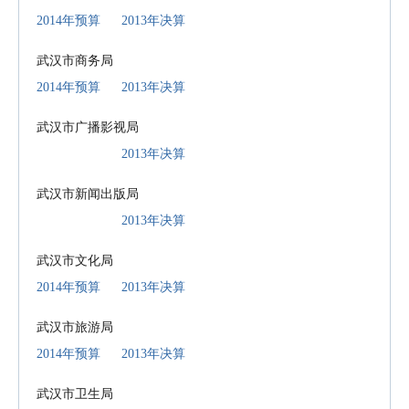
2014年预算
2013年决算
武汉市商务局
2014年预算
2013年决算
武汉市广播影视局
2013年决算
武汉市新闻出版局
2013年决算
武汉市文化局
2014年预算
2013年决算
武汉市旅游局
2014年预算
2013年决算
武汉市卫生局