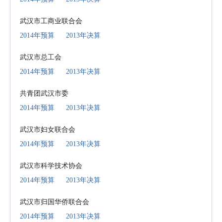
武汉市工商业联合会
2014年预算
2013年决算
武汉市总工会
2014年预算
2013年决算
共青团武汉市委
2014年预算
2013年决算
武汉市妇女联合会
2014年预算
2013年决算
武汉市科学技术协会
2014年预算
2013年决算
武汉市归国华侨联合会
2014年预算
2013年决算