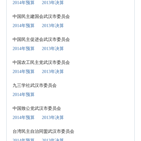
2014年预算
2013年决算
中国民主建国会武汉市委员会
2014年预算
2013年决算
中国民主促进会武汉市委员会
2014年预算
2013年决算
中国农工民主党武汉市委员会
2014年预算
2013年决算
九三学社武汉市委员会
2014年预算
中国致公党武汉市委员会
2014年预算
2013年决算
台湾民主自治同盟武汉市委员会
2014年预算
2013年决算