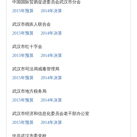
中国国际贸易促进委员会武汉市分会
2015年预算
2014年决算
武汉市残疾人联合会
2015年预算
2014年决算
武汉市红十字会
2015年预算
2014年决算
武汉市司法局戒毒管理局
2015年预算
2014年决算
武汉市地方税务局
2015年预算
2014年决算
武汉市经济和信息化委员会老干部办公室
2015年预算
2014年决算
中共武汉市委党校