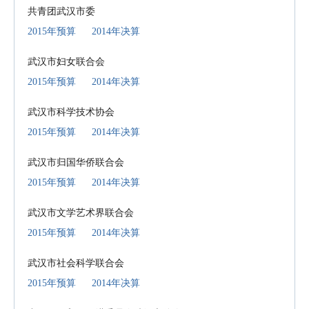
共青团武汉市委
2015年预算
2014年决算
武汉市妇女联合会
2015年预算
2014年决算
武汉市科学技术协会
2015年预算
2014年决算
武汉市归国华侨联合会
2015年预算
2014年决算
武汉市文学艺术界联合会
2015年预算
2014年决算
武汉市社会科学联合会
2015年预算
2014年决算