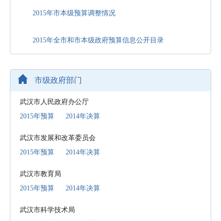
2015年市本级预算调整情况
2015年全市和市本级政府预算信息公开目录
市级政府部门
武汉市人民政府办公厅
2015年预算
2014年决算
武汉市发展和改革委员会
2015年预算
2014年决算
武汉市教育局
2015年预算
2014年决算
武汉市科学技术局